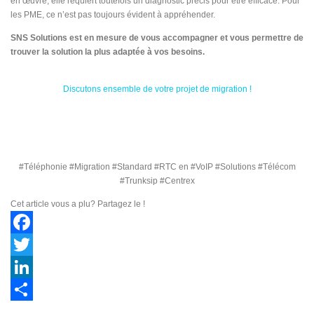
en œuvre, elle requiert toutefois un diagnostic précis pour être efficace. Pour
les PME, ce n’est pas toujours évident à appréhender.
SNS Solutions est en mesure de vous accompagner et vous permettre de
trouver la solution la plus adaptée à vos besoins.
Discutons ensemble de votre projet de migration !
#Téléphonie #Migration #Standard #RTC en #VoIP #Solutions #Télécom
#Trunksip #Centrex
Cet article vous a plu? Partagez le !
Facebook
Twitter
LinkedIn
Partager