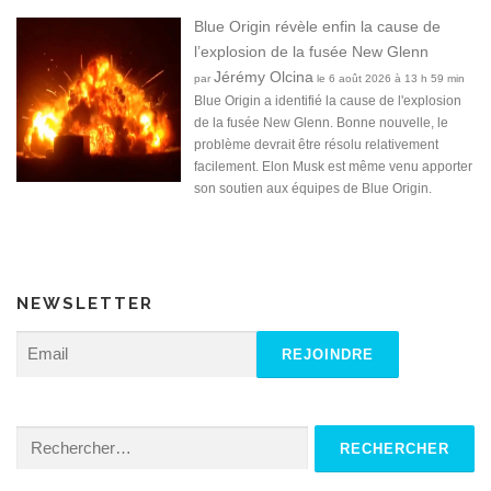
Blue Origin révèle enfin la cause de
l’explosion de la fusée New Glenn
Jérémy Olcina
par
le 6 août 2026 à 13 h 59 min
Blue Origin a identifié la cause de l'explosion
de la fusée New Glenn. Bonne nouvelle, le
problème devrait être résolu relativement
facilement. Elon Musk est même venu apporter
son soutien aux équipes de Blue Origin.
NEWSLETTER
Rechercher :